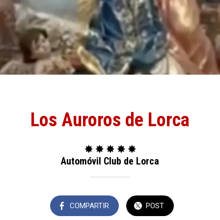
Los Auroros de Lorca
✸ ✸ ✸ ✸ ✸
Automóvil Club de Lorca
COMPARTIR
POST