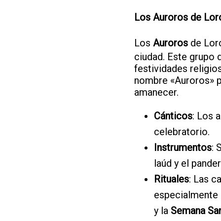
Los Auroros de Lor
Los
Auroros
de Lorc
ciudad. Este grupo d
festividades religio
nombre «Auroros» pr
amanecer.
Cánticos
: Los 
celebratorio.
Instrumentos
:
laúd y el pander
Rituales
: Las c
especialmente 
y la
Semana Sa