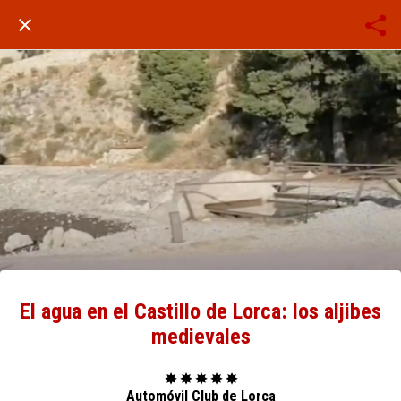
El agua en el Castillo de Lorca: los aljibes
medievales
✸ ✸ ✸ ✸ ✸
Automóvil Club de Lorca